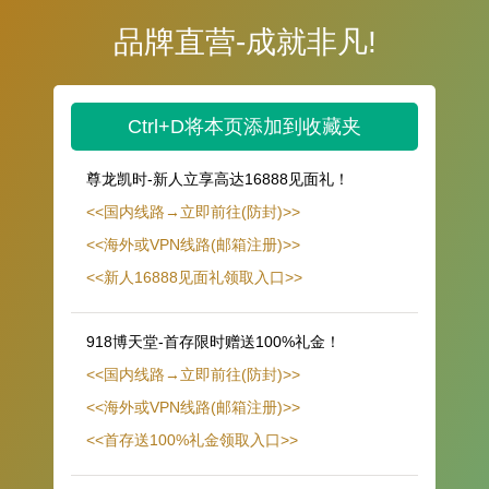
品牌直营-成就非凡!
Ctrl+D将本页添加到收藏夹
尊龙凯时-新人立享高达16888见面礼！
<<国内线路→立即前往(防封)>>
<<海外或VPN线路(邮箱注册)>>
<<新人16888见面礼领取入口>>
918博天堂-首存限时赠送100%礼金！
<<国内线路→立即前往(防封)>>
<<海外或VPN线路(邮箱注册)>>
<<首存送100%礼金领取入口>>